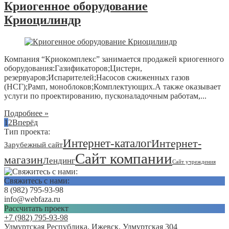
Криогенное оборудование
Криоцилиндр
Компания “Криокомплекс” занимается продажей криогенного
оборудования:Газификаторов;Цистерн,
резервуаров;Испарителей;Насосов сжиженных газов
(НСГ);Рамп, моноблоков;Комплектующих.А также оказывает
услуги по проектированию, пусконаладочным работам,...
Подробнее »
1
2
Вперёд
Тип проекта:
Интернет-каталог
Интернет-
Зарубежный сайт
Сайт компании
магазин
Лендинг
Сайт учреждения
Свяжитесь с нами:
8 (982) 795-93-98
info@webfaza.ru
Рассчитать проект
+7 (982) 795-93-98
Удмуртская Республика, Ижевск, Удмуртская 304